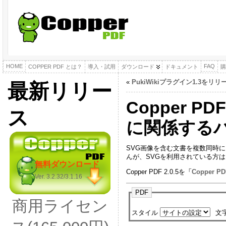
HOME
FAQ
COPPER PDF とは？
導入・試用
ダウンロード
ドキュメント
購
«
PukiWikiプラグイン1.3をリ
最新リリー
Copper P
ス
に関係するバ
SVG画像を含む文書を複数同時
んが、SVGを利用されている方
無料ダウンロード
Copper PDF 2.0.5を
「Copper
Ver. 3.2.32/3.1.16
PDF
商用ライセン
スタイル
文