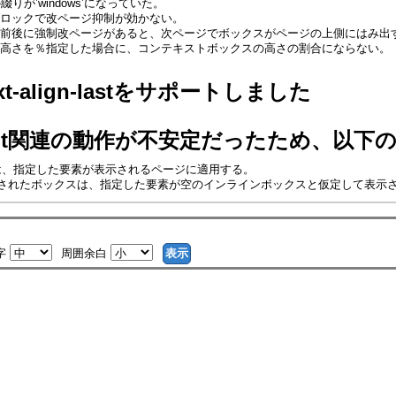
ィの綴りが’windows’になっていた。
ロックで改ページ抑制が効かない。
前後に強制改ページがあると、次ページでボックスがページの上側にはみ出
高さを％指定した場合に、コンテキストボックスの高さの割合にならない。
 text-align-lastをサポートしました
content関連の動作が不安定だったため、以
nt-clear’は、指定した要素が表示されるページに適用する。
ntent’が指定されたボックスは、指定した要素が空のインラインボックスと仮定して
字
周囲余白