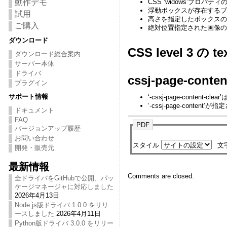
CSS ‘widows’プロパテ
動作デモ
浮動ボックスが存在するブ
試用
高さを指定したボックスの
ご購入
絶対位置指定された画像の
ダウンロード
CSS level 3 の
ダウンロード総合案内
サーバー本体
ドライバ
cssj-page-
プラグイン
サポート情報
‘-cssj-page-conte
‘-cssj-page-co
ドキュメント
FAQ
PDF
バージョンアップ履歴
お問い合わせ
スタイル
文
開発・販売元
最新情報
Comments are closed.
全ドライバをGitHubで公開、パッ
ケージマネージャに対応しました
2026年4月13日
Node.js版ドライバ 1.0.0 をリリ
ースしました
2026年4月11日
Python版ドライバ 3.0.0 をリリー