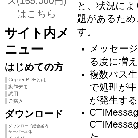
ス(165,000円)
と、状況によりNu
はこちら
題があるため
サイト内メ
す。
ニュー
メッセージ
る度に増え、
はじめての方
複数パス生
Copper PDFとは
で処理が中断さ
動作デモ
試用
が発生する(C
ご購入
CTIMessag
ダウンロード
CTIMess
ダウンロード総合案内
サーバー本体
た。
ドライバ