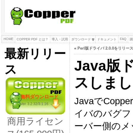
HOME
FAQ
COPPER PDF とは？
導入・試用
ダウンロード
ドキュメント
購
«
Perl版ドライバ 2.0.0をリリ
最新リリー
Java版
ス
スしまし
無料ダウンロード
JavaでCop
Ver. 3.2.32/3.1.16
イバのバグフ
商用ライセン
ーバー側のメ