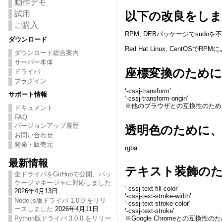
動作デモ
試用
以下の改良をし
ご購入
RPM, DEBパッケージでsudo
ダウンロード
Red Hat Linux, CentO
ダウンロード総合案内
サーバー本体
座標変換のために
ドライバ
プラグイン
‘-cssj-transform’
サポート情報
‘-cssj-transform-origin’
※他のブラウザとの互換性のために-w
ドキュメント
FAQ
バージョンアップ履歴
透明色のために、
お問い合わせ
開発・販売元
rgba
最新情報
テキスト装飾のた
全ドライバをGitHubで公開、パッ
ケージマネージャに対応しました
‘-cssj-text-fill-color’
2026年4月13日
‘-cssj-text-stroke-width’
Node.js版ドライバ 1.0.0 をリリ
‘-cssj-text-stroke-color’
ースしました
2026年4月11日
‘-cssj-text-stroke’
Python版ドライバ 3.0.0 をリリー
※Google Chromeとの互換性