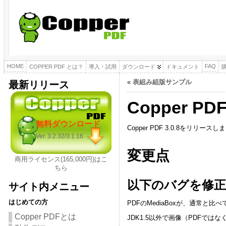
HOME
FAQ
COPPER PDF とは？
導入・試用
ダウンロード
ドキュメント
«
表組み組版サンプル
最新リリース
Copper P
無料ダウンロード
Copper PDF 3.0.8をリリース
Ver. 3.2.32/3.1.16
変更点
商用ライセンス(165,000円)はこ
ちら
以下のバグを修
サイト内メニュー
はじめての方
PDFのMediaBoxが、通常と
Copper PDFとは
JDK1.5以外で画像（PDFでは