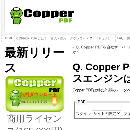
HOME
FAQ
COPPER PDF とは？
導入・試用
ダウンロード
ドキュメント
購
«
Q. Copper PDFを自社サ
最新リリー
か？
ス
Q. Copp
スエンジン
Copper PDFは特に外部のデ
無料ダウンロード
Ver. 3.2.32/3.1.16
PDF
スタイル
文
商用ライセン