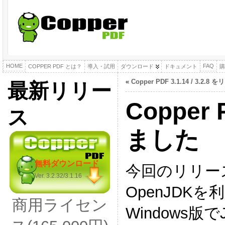
HOME
FAQ
COPPER PDF とは？
導入・試用
ダウンロード
ドキュメント
購
«
Copper PDF 3.1.14 / 3.2
最新リリー
Copper
ス
ました
無料ダウンロード
今回のリリース
Ver. 3.2.32/3.1.16
OpenJDK
商用ライセン
Windows