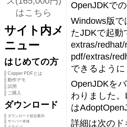
ス(165,000円)
OpenJDK
はこちら
Windows版では
サイト内メ
たJDKで起動
ニュー
extras/redhat
pdf/extras
はじめての方
できるように
Copper PDFとは
動作デモ
OpenJDK
試用
ご購入
わりました。L
ダウンロード
はAdoptOp
ダウンロード総合案内
詳細は次のド
サーバー本体
ドライバ