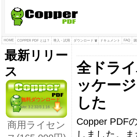
HOME
FAQ
COPPER PDF とは？
導入・試用
ダウンロード
ドキュメント
購
最新リリー
全ドライ
ス
ッケージ
した
無料ダウンロード
Ver. 3.2.32/3.1.16
Copper P
商用ライセン
しました。また、