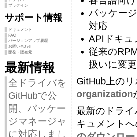
各言語向け
プラグイン
パッケー
サポート情報
対応
ドキュメント
FAQ
APIドキュメ
バージョンアップ履歴
お問い合わせ
従来のRPM /
開発・販売元
扱いに変更
最新情報
GitHub上
全ドライバを
organization
GitHubで公
開、パッケー
最新のドライ
ジマネージャ
キュメントへ
に対応しまし
のダウンロー