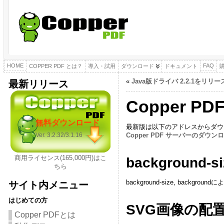
HOME
FAQ
COPPER PDF とは？
導入・試用
ダウンロード
ドキュメント
«
Java版ドライバ 2.2.1をリリ
最新リリース
Copper P
無料ダウンロード
最新版は以下のアドレスからダウ
Copper PDF サーバーのダウン
Ver. 3.2.32/3.1.16
商用ライセンス(165,000円)はこ
backgrou
ちら
background-size, ba
サイト内メニュー
はじめての方
SVG画像の配
Copper PDFとは